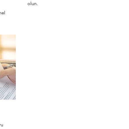
olun.
nel
ru