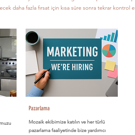
ecek daha fazla fırsat için kısa süre sonra tekrar kontrol e
Pazarlama
Mozaik ekibimize katılın ve her türlü
o'muzu
pazarlama faaliyetinde bize yardımcı