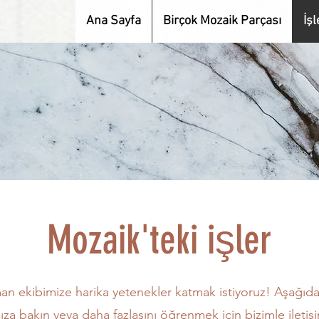
Ana Sayfa
Birçok Mozaik Parçası
İşl
Mozaik'teki işler
an ekibimize harika yetenekler katmak istiyoruz! Aşağıd
ımıza bakın veya daha fazlasını öğrenmek için bizimle iletiş