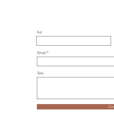
Ad
Email
İleti
Gö