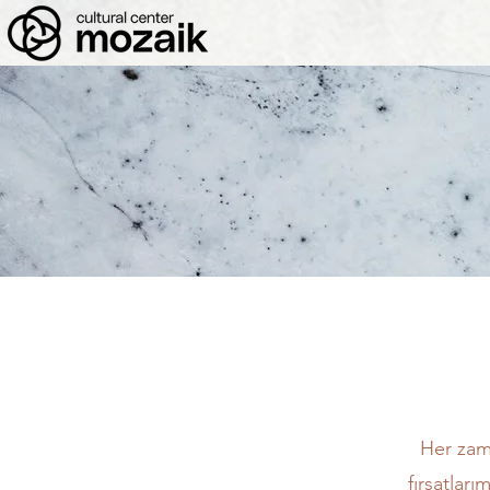
Her zam
fırsatlar