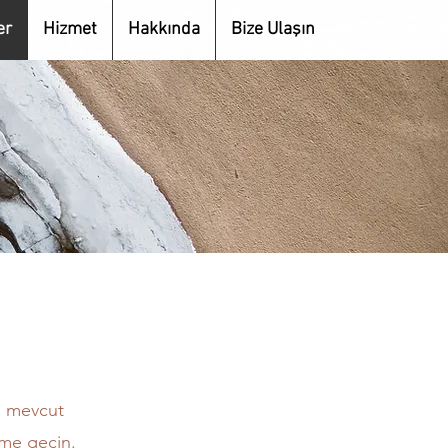
er
Hizmet
Hakkında
Bize Ulaşın
a mevcut
ime geçin.